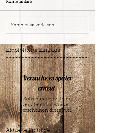
Kommentare
Kommentar verfassen...
Empfohlene Einträge
Versuche es später
erneut.
Sobald neue Beiträge
veröffentlicht wurden,
erscheinen diese hier.
Aktuelle Einträge