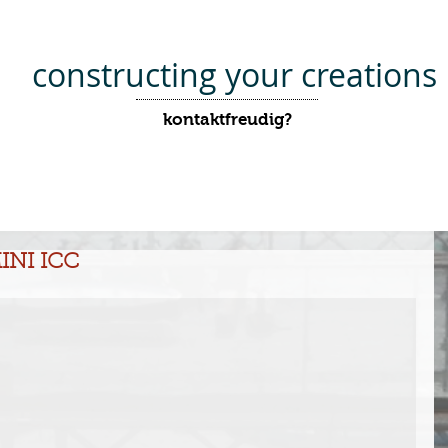
constructing your creations
kontaktfreudig?
INI ICC