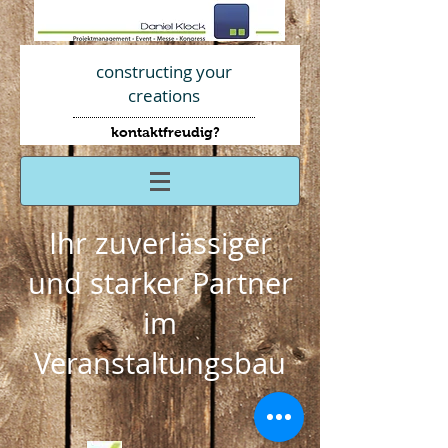
constructing your
creations
kontaktfreudig?
AGBs
Ihr zuverlässiger
und starker Partner
im
Veranstaltungsbau